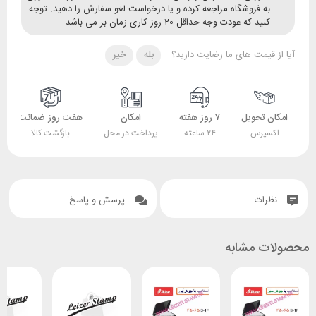
ه فروشگاه مراجعه کرده و یا درخواست لغو سفارش را دهید. توجه
ید که عودت وجه حداقل 20 روز کاری زمان بر می باشد.
قیمت های ما رضایت دارید؟
بله
خیر
 تحویل
۷ روز هفته
امکان
هفت روز ضمانت
ضمانت
پرس
۲۴ ساعته
پرداخت در محل
بازگشت کالا
اصل بودن کالا
ات
پرسش و پاسخ
 مشابه