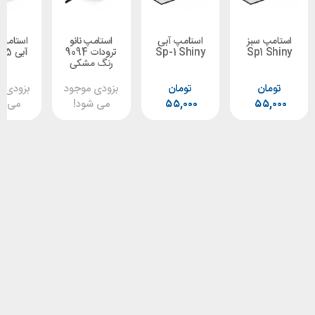
 سبز
استامپ آبی
استامپ نانو
استامپ سانی
Sp1
Sp-1 Shiny
ترودات 9094
آبی 45 * 65
رنگ مشکی
ن
تومان
بزودی موجود
بزودی موجود
۵۵
۵۵,۰۰۰
می شود!
می شود!