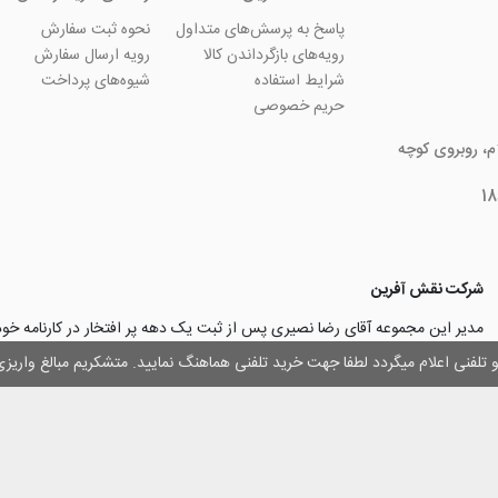
پاسخ به پرسش‌های متداول
نحوه ثبت سفارش
رویه‌های بازگرداندن کالا
رویه ارسال سفارش
شرایط استفاده
شیوه‌های پرداخت
حریم خصوصی
ام، روبروی کوچه
شرکت نقش آفرین
مدیر این مجموعه آقای رضا نصیری پس از ثبت یک دهه پر افتخار در کارنامه خ
چاپ و تبلیغات با تولید مجموعه‌های آسان کارت ۱ -۲ -۳، با کارآ
وز و تلفنی اعلام میگردد لطفا جهت خرید تلفنی هماهنگ نمایید. متشکریم مبالغ وار
۳۰۰۰ نفر و دریافت تندیس کار آفرینان برتر، برآن شدند تا با ایجاد نوآوری و تح
مهرسازی گامی نو در این زمینه نیز بردارند.
با افتخار اعلام می‌نماییم به لطف و خواست خدا
اولین تولیدکننده دستگاه مهرساز
تولید‌کننده پایه مهر‌های اتوماتیک لیزری
با برند “
leizerstamp
” در ایران عزیزم