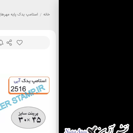
خانه
/
استامپ يدک پايه مهرهاي nny