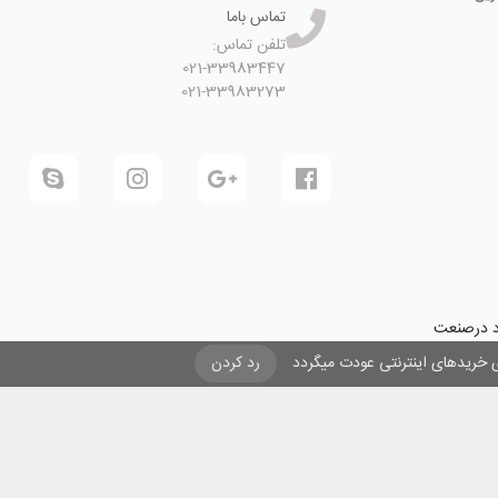
تماس باما
تلفن تماس:
021-33983447
021-33983273
ود درصنعت
فرینی و ایجاد شغل برای حداقل
یزی خریدهای اینترنتی عودت میگردد
رد کردن
ول در صنعت
ی لیزری
و
تنها
ان هستیم.