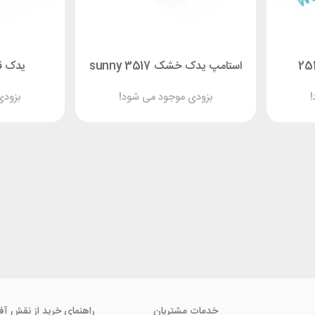
استامپ یدک خشک sunny 3517
یدک قرمز 11
!
بزودی موجود می شود!
بزودی
خدمات مشتریان
راهنمای خرید از نقش آف