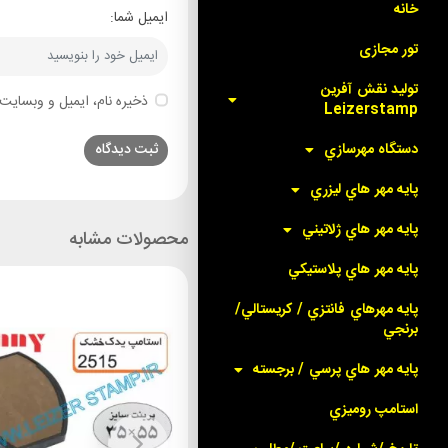
خانه
ایمیل شما:
تور مجازی
توليد نقش آفرين
ذخیره نام، ایمیل و وبسایت 
Leizerstamp
دستگاه مهرسازي
پايه مهر هاي ليزري
پايه مهر هاي ژلاتيني
محصولات مشابه
پايه مهر هاي پلاستيکي
پايه مهرهاي فانتزي / کريستالي/
برنجي
پايه مهر هاي پرسي / برجسته
استامپ روميزي