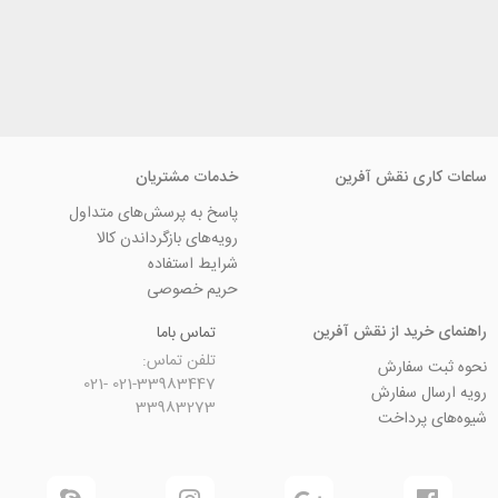
ی نقش آفرین
خدمات مشتریان
پاسخ به پرسش‌های متداول
رویه‌های بازگرداندن کالا
شرایط استفاده
حریم خصوصی
ید از نقش آفرین
تماس باما
تلفن تماس:
سفارش
021-33983447 021-
 سفارش
33983273
رداخت