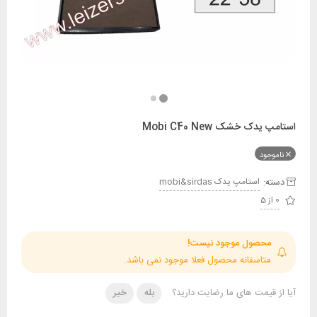
ک خشک Mobi C40 New
ود
:
استامپ يدک mobi&sirdas
حصول موجود نیست!
تاسفانه محصول فعلا موجود نمی باشد.
قیمت های ما رضایت دارید؟
بله
خیر