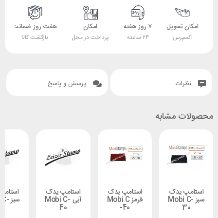
 تحویل
۷ روز هفته
امکان
هفت روز ضمانت
ضمانت
پرس
۲۴ ساعته
پرداخت در محل
بازگشت کالا
اصل بودن کالا
ات
پرسش و پاسخ
 مشابه
 یدک
استامپ یدک
استامپ یدک
استامپ یدک
Mobi C-
قرمز Mobi C
آبی Mobi C-
سبز Mobi C-
40
40
-40