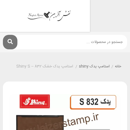
استامپ يدک shiny
/
استامپ یدک خشک Shiny S – 832