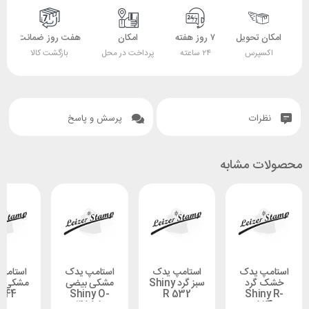
 تحویل
۷ روز هفته
امکان
هفت روز ضمانت
ضمانت
پرس
۲۴ ساعته
پرداخت در محل
بازگشت کالا
اصل بودن کالا
ات
پرسش و پاسخ
 مشابه
 یدک
استامپ یدک
استامپ یدک
استامپ یدک
گرد
سبز گرد Shiny
مشکی بیضی
مشکی Shiny
S-844
Shiny O-
R 532
Shi
3555
5