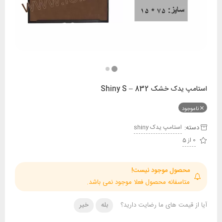
 خشک Shiny S – 832
ود
:
استامپ يدک shiny
حصول موجود نیست!
تاسفانه محصول فعلا موجود نمی باشد.
قیمت های ما رضایت دارید؟
بله
خیر