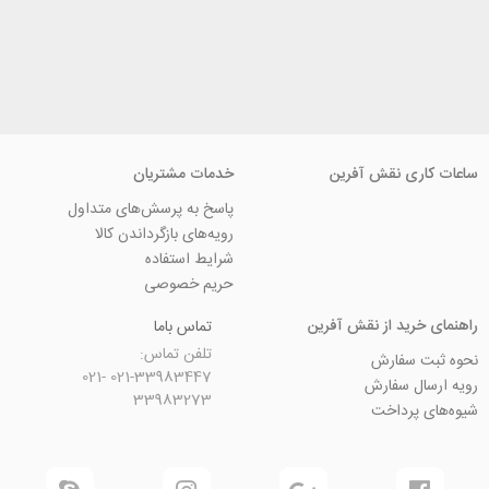
ی نقش آفرین
خدمات مشتریان
پاسخ به پرسش‌های متداول
رویه‌های بازگرداندن کالا
شرایط استفاده
حریم خصوصی
ید از نقش آفرین
تماس باما
تلفن تماس:
سفارش
021-33983447 021-
 سفارش
33983273
رداخت