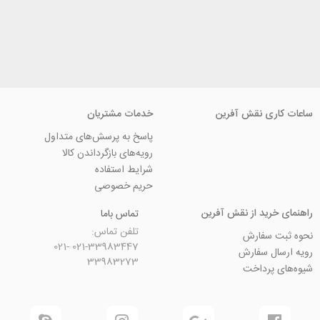
ی نقش آفرین
خدمات مشتریان
پاسخ به پرسش‌های متداول
رویه‌های بازگرداندن کالا
شرایط استفاده
حریم خصوصی
ید از نقش آفرین
تماس باما
تلفن تماس:
سفارش
021-33983447 021-
 سفارش
33983273
رداخت