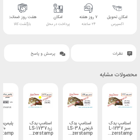
 تحویل
۷ روز هفته
امکان
هفت روز ضمانت
ضمانت
پرس
۲۴ ساعته
پرداخت در محل
بازگشت کالا
اصل بودن کالا
ات
پرسش و پاسخ
 مشابه
 یدک
استامپ یدک
استامپ یدک
پلیمریدک LS-
L-1237
نارنجی LS-38
زردLS-1737
2040
leizerstamp
leizerstamp
leizerstamp
leizerstamp