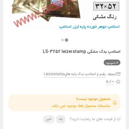
شکی LS-3252 leizerstamp
ود
:
پليمر و استامپ يدک پايه هايLeizerstamp
حصول موجود نیست!
تاسفانه محصول فعلا موجود نمی باشد.
قیمت های ما رضایت دارید؟
بله
خیر