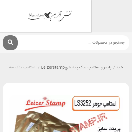
پليمر و استامپ يدک پايه هايLeizerstamp
/
استامپ یدک مشکی LS-3252 leizerstamp