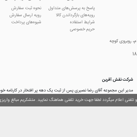
پاسخ به پرسش‌های متداول
نحوه ثبت سفارش
رویه‌های بازگرداندن کالا
رویه ارسال سفارش
شرایط استفاده
شیوه‌های پرداخت
حریم خصوصی
ام، روبروی کوچه
شرکت نقش آفرین
مدیر این مجموعه آقای رضا نصیری پس از ثبت یک دهه پر افتخار در کارنامه خ
چاپ و تبلیغات با تولید مجموعه‌های آسان کارت ۱ -۲ -۳، با کارآ
وز و تلفنی اعلام میگردد لطفا جهت خرید تلفنی هماهنگ نمایید. متشکریم مبالغ وار
۳۰۰۰ نفر و دریافت تندیس کار آفرینان برتر، برآن شدند تا با ایجاد نوآوری و تح
مهرسازی گامی نو در این زمینه نیز بردارند.
با افتخار اعلام می‌نماییم به لطف و خواست خدا
اولین تولیدکننده دستگاه مهرساز
تولید‌کننده پایه مهر‌های اتوماتیک لیزری
با برند “
leizerstamp
” در ایران عزیزم