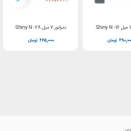
نمراتور 7 میل Shiny N -28
۲۹۰,۰
تومان
۲۶۵,۰۰۰
تومان
رین