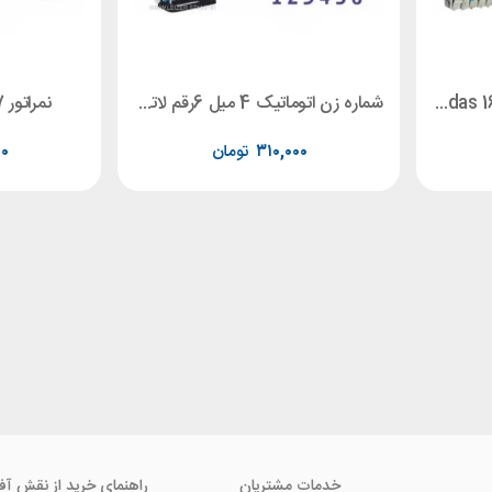
شماره زن 5 میل 8 رقم Sirdas 1658
شماره زن اتوماتیک 4 میل 6رقم لاتین S-409L
نمراتور 7 میل Shiny N -16
۳۱۰,۰۰۰
تومان
۰۰
خدمات مشتریان
راهنمای خرید از نقش آف