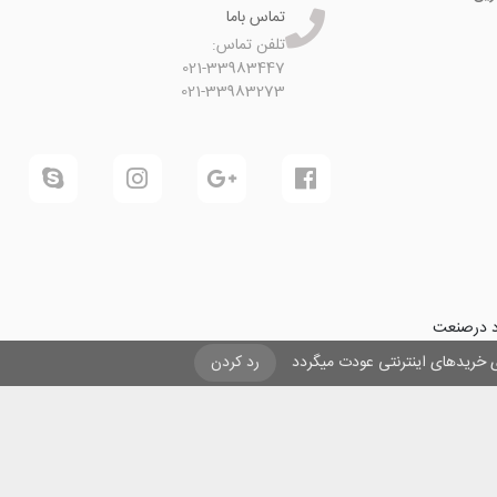
تماس باما
تلفن تماس:
021-33983447
021-33983273
ود درصنعت
فرینی و ایجاد شغل برای حداقل
یزی خریدهای اینترنتی عودت میگردد
رد کردن
ول در صنعت
ی لیزری
و
تنها
ان هستیم.