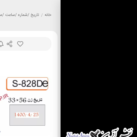
خانه
/
تاريخ /شماره /ساعت /