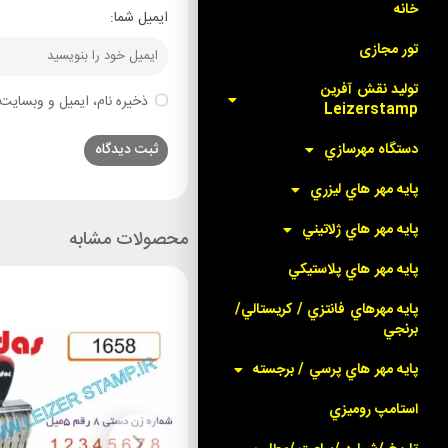
خانه
ایمیل شما:
تور مجازی
توليد نقش آفرين
ذخیره نام، ایمیل و وبسایت 
Leizerstamp
دستگاه مهرسازي
پايه مهر هاي ليزري
پايه مهر هاي ژلاتيني
محصولات مشابه
پايه مهر هاي پلاستيکي
پايه مهرهاي فانتزي / کريستالي/
برنجي
پايه مهر هاي پرسي / برجسته
استامپ روميزي