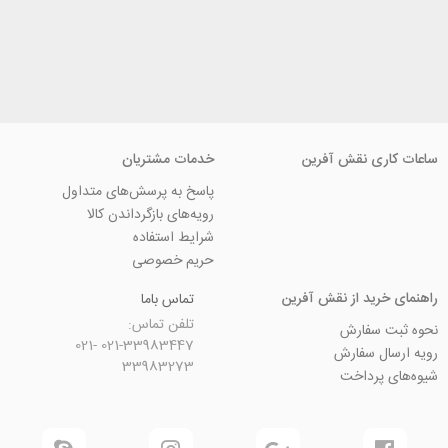
ی نقش آفرین
خدمات مشتریان
پاسخ به پرسش‌های متداول
رویه‌های بازگرداندن کالا
شرایط استفاده
حریم خصوصی
ید از نقش آفرین
تماس باما
تلفن تماس:
سفارش
021-33983447 021-
 سفارش
33983273
رداخت