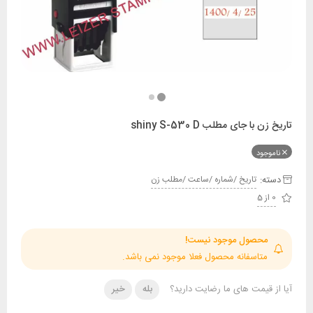
 جای مطلب shiny S-530 D
ود
:
تاريخ /شماره /ساعت /مطلب زن
حصول موجود نیست!
تاسفانه محصول فعلا موجود نمی باشد.
قیمت های ما رضایت دارید؟
بله
خیر