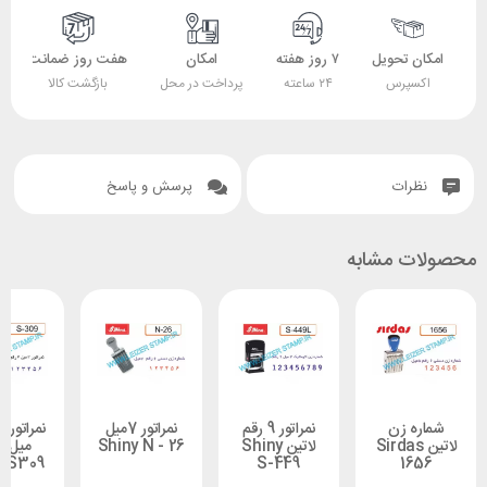
 تحویل
۷ روز هفته
امکان
هفت روز ضمانت
ضمانت
پرس
۲۴ ساعته
پرداخت در محل
بازگشت کالا
اصل بودن کالا
ات
پرسش و پاسخ
 مشابه
 زن
نمراتور 9 رقم
نمراتور 7میل
نمراتور 6رقم 3
ین Sirdas
لاتین Shiny
Shiny N - 26
میل لاتین
Shiny S309
S-449
1