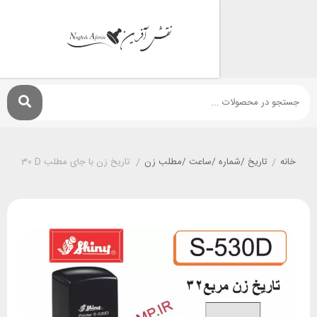
تاريخ /شماره /ساعت /مطلب زن
/
تاریخ زن با جای مطلب shiny S-530 D