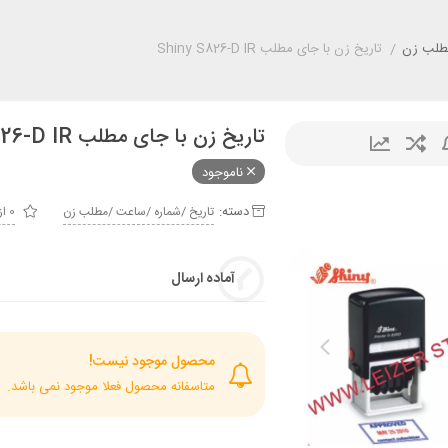
مطلب زن
/
تاریخ زن با جای مطلب Shiny S826-D IR
تاریخ زن با جای مطلب Shiny S826-D IR
ناموجود
دسته:
تاريخ /شماره /ساعت /مطلب زن
0 از 5
آماده ارسال
محصول موجود نیست!
متاسفانه محصول فعلا موجود نمی باشد.