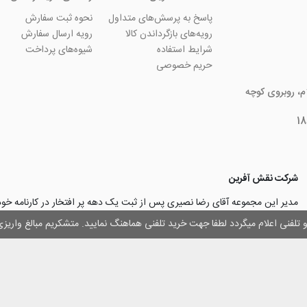
پاسخ به پرسش‌های متداول
نحوه ثبت سفارش
رویه‌های بازگرداندن کالا
رویه ارسال سفارش
شرایط استفاده
شیوه‌های پرداخت
حریم خصوصی
ام، روبروی کوچه
شرکت نقش آفرین
مدیر این مجموعه آقای رضا نصیری پس از ثبت یک دهه پر افتخار در کارنامه خ
چاپ و تبلیغات با تولید مجموعه‌های آسان کارت ۱ -۲ -۳، با کارآ
وز و تلفنی اعلام میگردد لطفا جهت خرید تلفنی هماهنگ نمایید. متشکریم مبالغ وار
۳۰۰۰ نفر و دریافت تندیس کار آفرینان برتر، برآن شدند تا با ایجاد نوآوری و تح
مهرسازی گامی نو در این زمینه نیز بردارند.
با افتخار اعلام می‌نماییم به لطف و خواست خدا
اولین تولیدکننده دستگاه مهرساز
تولید‌کننده پایه مهر‌های اتوماتیک لیزری
با برند “
leizerstamp
” در ایران عزیزم