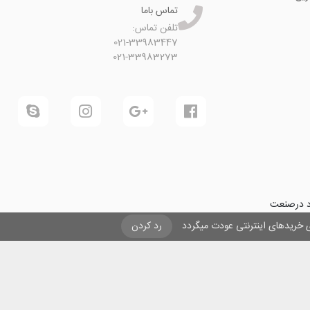
تماس باما
تلفن تماس:
021-33983447
021-33983273
ود درصنعت
فرینی و ایجاد شغل برای حداقل
یزی خریدهای اینترنتی عودت میگردد
رد کردن
ول در صنعت
ی لیزری
و
تنها
ان هستیم.