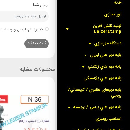
خانه
ایمیل شما:
تور مجازی
توليد نقش آفرين
ذخیره نام، ایمیل و وبسایت 
Leizerstamp
دستگاه مهرسازي
پايه مهر هاي ليزري
پايه مهر هاي ژلاتيني
محصولات مشابه
پايه مهر هاي پلاستيکي
پايه مهرهاي فانتزي / کريستالي/
برنجي
پايه مهر هاي پرسي / برجسته
استامپ روميزي