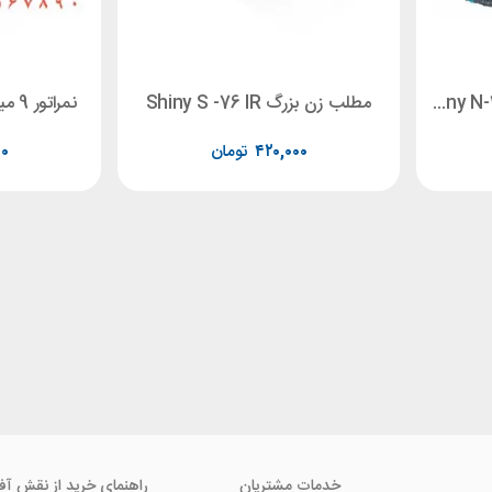
شماره زن 6عددی فارسی Shiny N-36
مطلب زن بزرگ Shiny S -76 IR
نمراتور 9 میل 10 رقم Shiny N -110
۴۲۰,۰۰۰
تومان
۰۰
خدمات مشتریان
راهنمای خرید از نقش آف