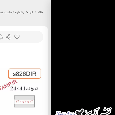
خانه
/
تاريخ /شماره /ساعت /