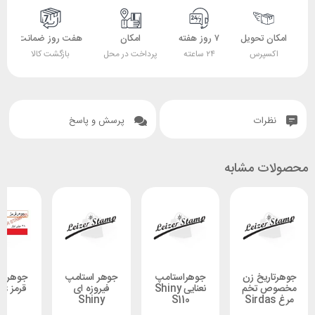
 تحویل
۷ روز هفته
امکان
هفت روز ضمانت
ضمانت
پرس
۲۴ ساعته
پرداخت در محل
بازگشت کالا
اصل بودن کالا
ات
پرسش و پاسخ
 مشابه
یخ زن
جوهراستامپ
جوهر استامپ
جوهراستامپ
 تخم
نعنایی Shiny
فیروزه ای
قرمز sirdas
Shiny
S110