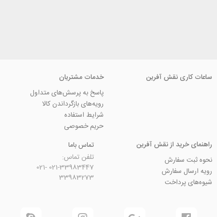
ی نقش آفرین
خدمات مشتریان
پاسخ به پرسش‌های متداول
رویه‌های بازگرداندن کالا
شرایط استفاده
حریم خصوصی
ید از نقش آفرین
تماس باما
تلفن تماس:
سفارش
021-33983447 021-
 سفارش
33983273
رداخت