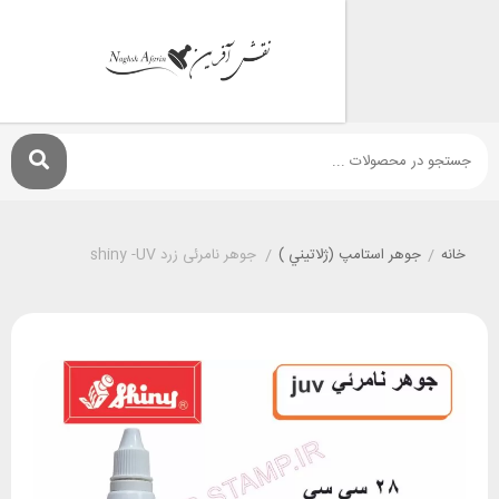
جوهر استامپ (ژلاتيني )
/
جوهر نامرئی زرد shiny -UV