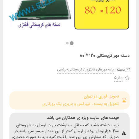
ریستالی 120 * 80
:
پايه مهرهاي فانتزي / کريستالي/برنجي
حویل فوری در تهران
حویل به پست ، تیپاکس و باربری یک روزکاری
یمت های سایت ویژه ی همکاران می باشد.
وجه داشته باشید که حداقل سفارشات جهت ارسال به شهرستان
400 هزارتومان بوده و ارسال کمتر از این مقدار میسر نمی باشد.در
ورتی که سفارش زیر این عدد را ثبت کنید باید به صورت حضوری