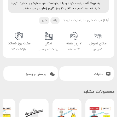
ه فروشگاه مراجعه کرده و یا درخواست لغو سفارش را دهید. توجه
ید که عودت وجه حداقل 20 روز کاری زمان بر می باشد.
قیمت های ما رضایت دارید؟
بله
خیر
 تحویل
۷ روز هفته
امکان
هفت روز ضمانت
ضمانت
پرس
۲۴ ساعته
پرداخت در محل
بازگشت کالا
اصل بودن کالا
ات
پرسش و پاسخ
 مشابه