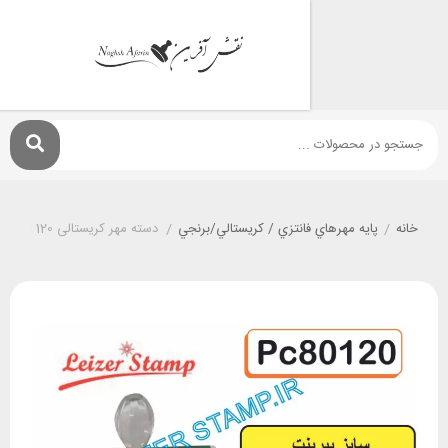
پايه مهرهاي فانتزي / کريستالي/برنجي
/
دسته مهر کریستالی 120 * 80