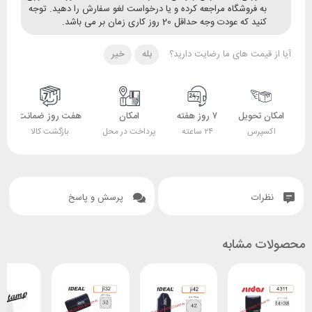
ه فروشگاه مراجعه کرده و یا درخواست لغو سفارش را دهید. توجه
ید که عودت وجه حداقل 20 روز کاری زمان بر می باشد.
قیمت های ما رضایت دارید؟
بله
خیر
 تحویل
۷ روز هفته
امکان
هفت روز ضمانت
ضمانت
پرس
۲۴ ساعته
پرداخت در محل
بازگشت کالا
اصل بودن کالا
ات
پرسش و پاسخ
 مشابه