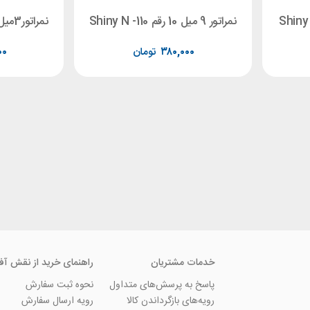
نمراتور 9 میل 10 رقم Shiny N -110
نمراتور3میل با13رقم shiny S-313
۳۸۰,۰۰۰
تومان
۰۰
خدمات مشتریان
راهنمای خرید از نقش آف
پاسخ به پرسش‌های متداول
نحوه ثبت سفارش
رویه‌های بازگرداندن کالا
رویه ارسال سفارش