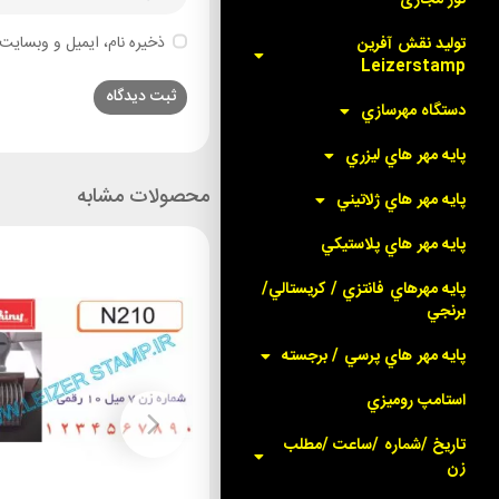
ذخیره نام، ایمیل و وبسایت 
توليد نقش آفرين
Leizerstamp
دستگاه مهرسازي
پايه مهر هاي ليزري
محصولات مشابه
پايه مهر هاي ژلاتيني
پايه مهر هاي پلاستيکي
پايه مهرهاي فانتزي / کريستالي/
برنجي
پايه مهر هاي پرسي / برجسته
استامپ روميزي
تاريخ /شماره /ساعت /مطلب
زن