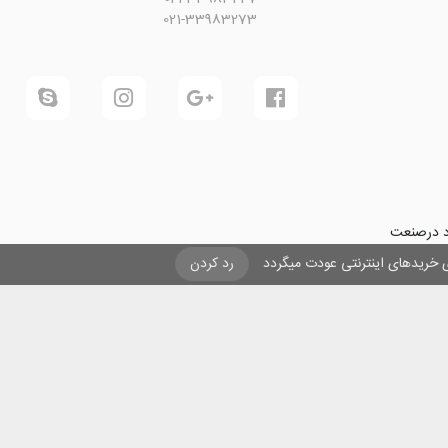
021-33983273
ود درصنعت
فرینی و ایجاد شغل برای حداقل
یزی خریدهای اینترنتی عودت میگردد
رد کردن
ول در صنعت
ی لیزری
و
تنها
ان هستیم.
ن با مقاصد غیر تجاری و ذکر عنوان بلامانع است .