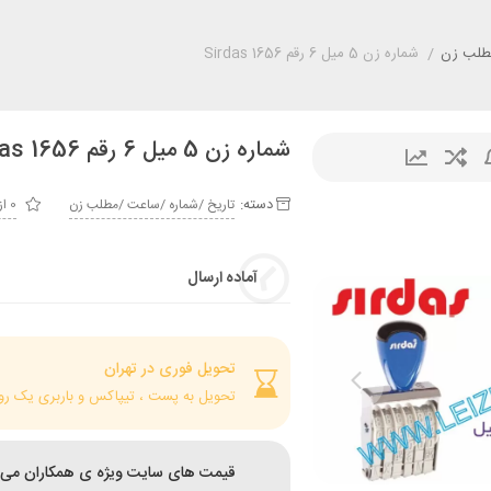
مطلب زن
/
شماره زن 5 میل 6 رقم Sirdas 1656
شماره زن 5 میل 6 رقم Sirdas 1656
دسته:
تاريخ /شماره /ساعت /مطلب زن
0 از 5
آماده ارسال
تحویل فوری در تهران
تحویل به پست ، تیپاکس و باربری یک رو
قیمت های سایت ویژه ی همکاران می 