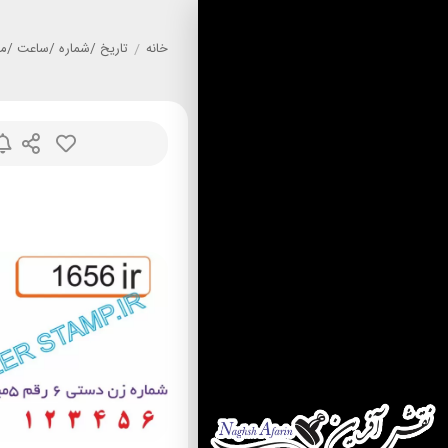
خانه
/
تاريخ /شماره /ساعت /