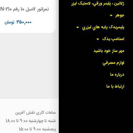
ژلاتين ، پليمر ورقي، لاستيک ليزر
دونمراتور shiny E - 918 NN
نمراتور 7میل 10 رقم Shiny N-210
جوهر
۰
تومان
۳۵۰,۰۰۰
تومان
پليمريدک پايه هاي ليزري
استامپ يدک
مهر ساز خود باشيد
لوازم مصرفي
درباره ما
ارتباط با ما
ساعات کاری نقش آفرین
شنبه تا چهارشنبه 9:00 تا 18:00
پنجشنبه 9:00 تا 15:00