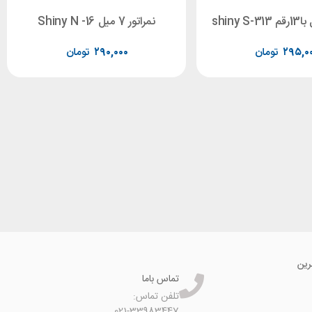
نمراتور 7 میل Shiny N -16
۲۹۵,۰
تومان
۲۹۰,۰۰۰
تومان
رین
تماس باما
تلفن تماس:
021-33983447