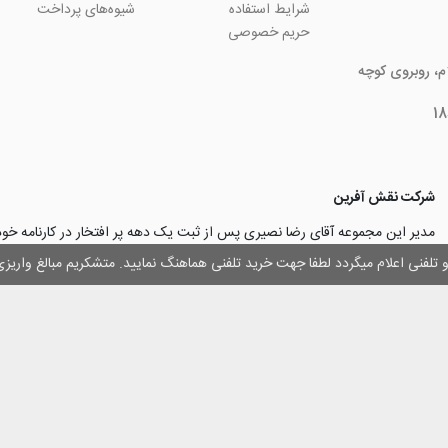
شرایط استفاده
شیوه‌های پرداخت
حریم خصوصی
ام، روبروی کوچه
شرکت نقش آفرین
مدیر این مجموعه آقای رضا نصیری پس از ثبت یک دهه پر افتخار در کارنامه خ
چاپ و تبلیغات با تولید مجموعه‌های آسان کارت ۱ -۲ -۳، با کارآ
وز و تلفنی اعلام میگردد لطفا جهت خرید تلفنی هماهنگ نمایید. متشکریم مبالغ وار
۳۰۰۰ نفر و دریافت تندیس کار آفرینان برتر، برآن شدند تا با ایجاد نوآوری و تح
مهرسازی گامی نو در این زمینه نیز بردارند.
با افتخار اعلام می‌نماییم به لطف و خواست خدا
اولین تولیدکننده دستگاه مهرساز
تولید‌کننده پایه مهر‌های اتوماتیک لیزری
با برند “
leizerstamp
” در ایران عزیزم
 حقوق ای سایت متعلق به فروشگاه اینترنتی نقش آفرین بوده و استفاده از اطلاعات آ