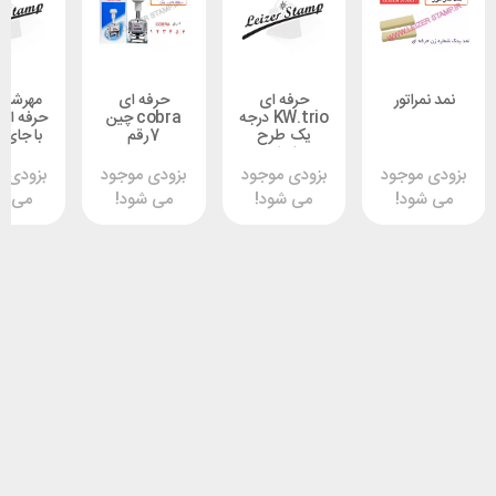
اتور
حرفه ای
حرفه ای
مهرشماره زن
KW.trio درجه
cobra چین
حرفه ای 6 رقم
یک طرح
7رقم
با جای ژلاتین
تایوان
وجود
بزودی موجود
بزودی موجود
بزودی موجود
د!
می شود!
می شود!
می شود!