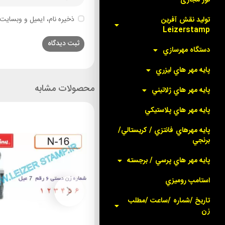
ذخیره نام، ایمیل و وبسایت 
توليد نقش آفرين
Leizerstamp
دستگاه مهرسازي
پايه مهر هاي ليزري
محصولات مشابه
پايه مهر هاي ژلاتيني
پايه مهر هاي پلاستيکي
پايه مهرهاي فانتزي / کريستالي/
برنجي
پايه مهر هاي پرسي / برجسته
استامپ روميزي
تاريخ /شماره /ساعت /مطلب
زن