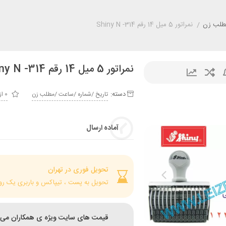
مطلب زن
/
نمراتور 5 میل 14 رقم Shiny N -314
نمراتور 5 میل 14 رقم Shiny N -314
دسته:
تاريخ /شماره /ساعت /مطلب زن
0 از 5
آماده ارسال
تحویل فوری در تهران
تحویل به پست ، تیپاکس و باربری یک رو
قیمت های سایت ویژه ی همکاران می 