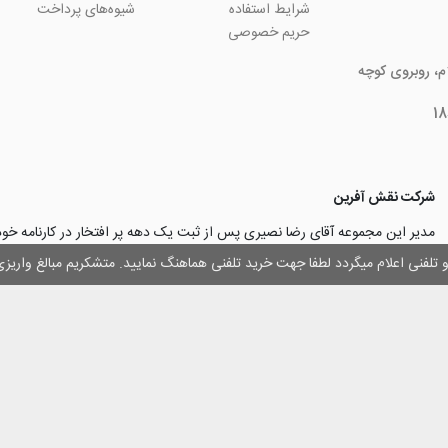
شرایط استفاده
شیوه‌های پرداخت
حریم خصوصی
ام، روبروی کوچه
شرکت نقش آفرین
مدیر این مجموعه آقای رضا نصیری پس از ثبت یک دهه پر افتخار در کارنامه خ
چاپ و تبلیغات با تولید مجموعه‌های آسان کارت ۱ -۲ -۳، با کارآ
وز و تلفنی اعلام میگردد لطفا جهت خرید تلفنی هماهنگ نمایید. متشکریم مبالغ وار
۳۰۰۰ نفر و دریافت تندیس کار آفرینان برتر، برآن شدند تا با ایجاد نوآوری و تح
مهرسازی گامی نو در این زمینه نیز بردارند.
با افتخار اعلام می‌نماییم به لطف و خواست خدا
اولین تولیدکننده دستگاه مهرساز
تولید‌کننده پایه مهر‌های اتوماتیک لیزری
با برند “
leizerstamp
” در ایران عزیزم
 حقوق ای سایت متعلق به فروشگاه اینترنتی نقش آفرین بوده و استفاده از اطلاعات آ