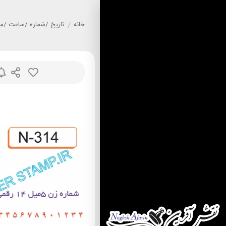
خانه
/
تاريخ /شماره /ساعت /