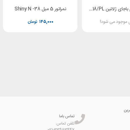
نمراتور18 رقم باجای ژلاتین E-9418/PL
نمراتور 5 میل Shiny N -38
 موجود می شود!
۱۴۵,۰۰۰
تومان
رین
تماس باما
تلفن تماس:
021-33983447