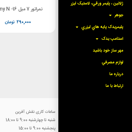
ژلاتين ، پليمر ورقي، لاستيک ليزر
نمراتور 5 میل لاتین Shiny N-38
نمراتور 7 میل Shiny N -16
جوهر
۱۴۵,۰۰۰
تومان
۲۹۰,۰۰۰
تومان
پليمريدک پايه هاي ليزري
استامپ يدک
مهر ساز خود باشيد
لوازم مصرفي
درباره ما
ارتباط با ما
ساعات کاری نقش آفرین
شنبه تا چهارشنبه 9:00 تا 18:00
پنجشنبه 9:00 تا 15:00