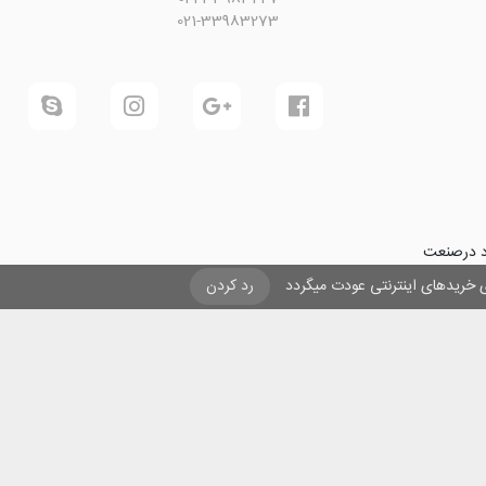
021-33983273
ود درصنعت
فرینی و ایجاد شغل برای حداقل
یزی خریدهای اینترنتی عودت میگردد
رد کردن
ول در صنعت
ی لیزری
و
تنها
ان هستیم.
ن با مقاصد غیر تجاری و ذکر عنوان بلامانع است .