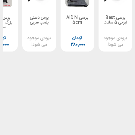
رسی Best
پرسی AIDIN
پرس دستی
پرس آیدین
5cm
پلمپ سربی
بزرگ با فک 5
سانت
وجود
تومان
بزودی موجود
تومان
د!
۳۸۰,۰۰۰
می شود!
۸۵۰,۰۰۰