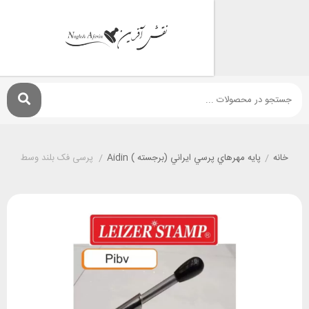
پايه مهرهاي پرسي ايراني (برجسته ) Aidin
/
پرسی فک بلند وسط زن AIDEN 5cm