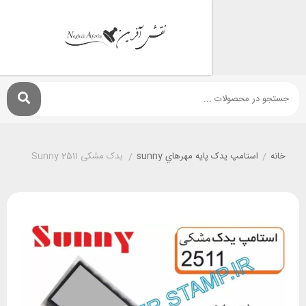
استامپ يدک پايه مهرهاي sunny
/
یدک مشکی Sunny 2511