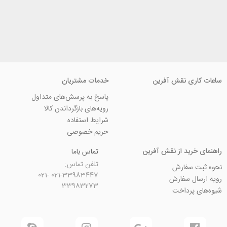
ی نقش آفرین
خدمات مشتریان
پاسخ به پرسش‌های متداول
رویه‌های بازگرداندن کالا
شرایط استفاده
حریم خصوصی
ید از نقش آفرین
تماس باما
تلفن تماس:
سفارش
021-33983447 021-
 سفارش
33983273
رداخت