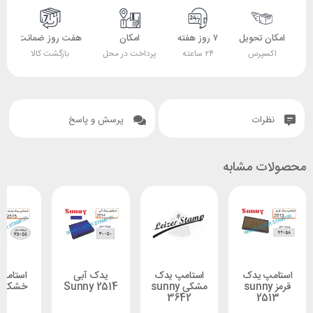
 تحویل
۷ روز هفته
امکان
هفت روز ضمانت
ضمانت
پرس
۲۴ ساعته
پرداخت در محل
بازگشت کالا
اصل بودن کالا
ات
پرسش و پاسخ
 مشابه
 یدک
استامپ یدک
یدک آبی
استامپ یدک
ز sunny
مشکی sunny
Sunny 2514
خشک 2515
3642
2