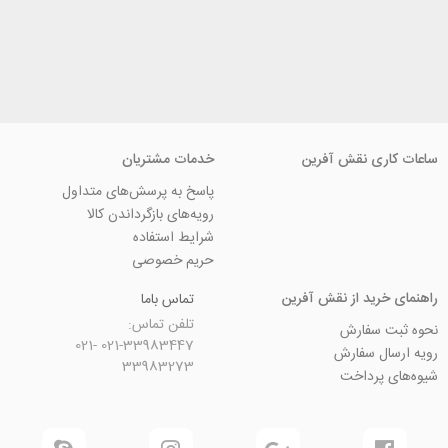
ی نقش آفرین
خدمات مشتریان
پاسخ به پرسش‌های متداول
رویه‌های بازگرداندن کالا
شرایط استفاده
حریم خصوصی
ید از نقش آفرین
تماس باما
تلفن تماس:
سفارش
021-33983447 021-
 سفارش
33983273
رداخت