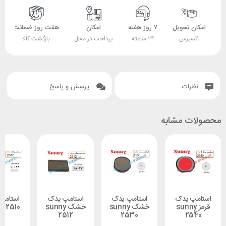
 تحویل
۷ روز هفته
امکان
هفت روز ضمانت
ضمانت
پرس
۲۴ ساعته
پرداخت در محل
بازگشت کالا
اصل بودن کالا
ات
پرسش و پاسخ
 مشابه
 یدک
استامپ یدک
استامپ یدک
استامپ یدک
ز sunny
خشک sunny
خشک sunny
2510 sunny
2512
2530
2