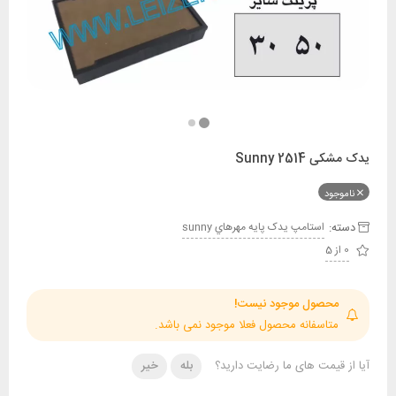
Sunny 25
ود
:
استامپ يدک پايه مهرهاي sunny
حصول موجود نیست!
تاسفانه محصول فعلا موجود نمی باشد.
قیمت های ما رضایت دارید؟
بله
خیر