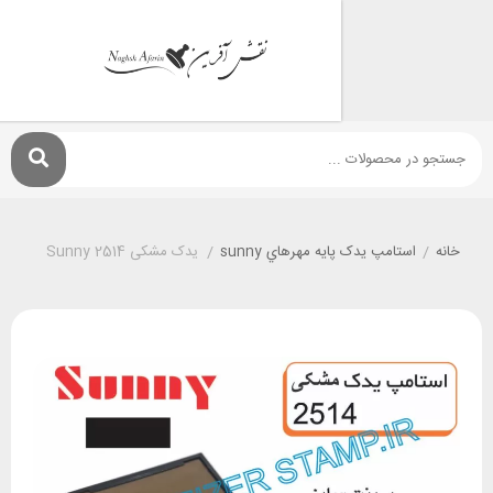
استامپ يدک پايه مهرهاي sunny
/
یدک مشکی Sunny 2514